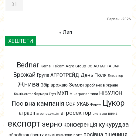
31
Серпень 2026
« Лип
ХЕШТЕГИ
Bednar
АСТАРТА
Kernel
Tekom Agro Group
ЄС
ВАР
Врожай
День Поля
Група АГРОТРЕЙД
Елеватор
Жнива
Земля
Збір врожаю
Зроблено в Україні
НІБУЛОН
МХП
Контінентал Фармерз Груп
Мінагрополітики
Цукор
Посівна кампанія
Соя
УКАБ
Форум
агросектор
аграрії
війна
агропродукція
виставка
експорт
зерно
кукурудза
конференція
пшениця
посівна
обробіток ґрунту
озимі культури
порт