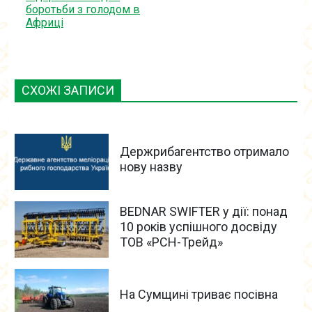
боротьби з голодом в
Африці
СХОЖІ ЗАПИСИ
Держрибагентство отримало
нову назву
BEDNAR SWIFTER у дії: понад
10 років успішного досвіду
ТОВ «РСН-Трейд»
На Сумщині триває посівна