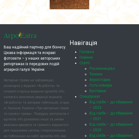
Навігація
Ваш надійний партнер для бізнесу.
Головна
Цікава інформація та яскраві
Новини
фотозвіти – у наших авторських
Статті
репортажах із передових подій
Рослинництво
аграрної галузі України.
Техніка
Агроісторик
Авторські права на інформацію,
Гість номера
розміщену у журналі «АгроЕліта» та
Виставки
інтернет-сторінці видання agroelita.info,
Спецпроєкт
належать виключно редакції журналу
Від сівби – до збирання
«АгроЕліта» та авторам публікацій, згідно
– 2023
зі Законом України «Про авторське право
Від сівби – до збирання
та суміжні права». Передрук матеріалів з
– 2021
agroelita.info дозволено лише за умови
Від сівби – до збирання
вказівки джерела та прямого, відкритого
– 2020
для пошукових систем, гіперпосилання
Від сівби – до збирання
на публікацію на сайті agroelita.info, яке