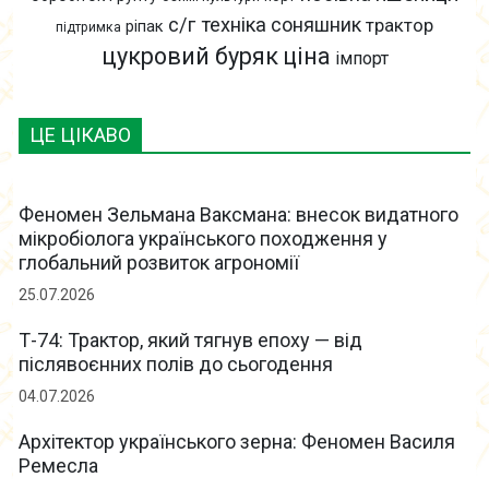
с/г техніка
соняшник
трактор
ріпак
підтримка
цукровий буряк
ціна
імпорт
ЦЕ ЦІКАВО
Феномен Зельмана Ваксмана: внесок видатного
мікробіолога українського походження у
глобальний розвиток агрономії
25.07.2026
Т-74: Трактор, який тягнув епоху — від
післявоєнних полів до сьогодення
04.07.2026
Архітектор українського зерна: Феномен Василя
Ремесла