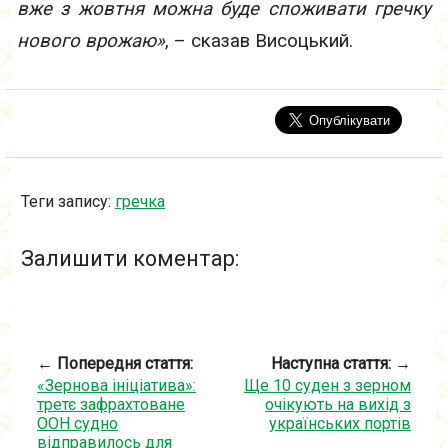
вже з жовтня можна буде споживати гречку
нового врожаю»
, – сказав Висоцький.
Теги запису:
гречка
Залишити коментар:
← Попередня стаття:
Наступна стаття: →
«Зернова ініціатива»:
Ще 10 суден з зерном
третє зафрахтоване
очікують на вихід з
ООН судно
українських портів
відправилось для