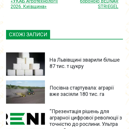
«УКАБ Агротехнології
бороною BEDNAR
2026. Київщина»
STRIEGEL
СХОЖІ ЗАПИСИ
На Львівщині зварили більше
87 тис. т цукру
Посівна стартувала: аграрії
вже засіяли 180 тис. га
“Презентація рішень для
аграрної цифрової революції з
точністю до рослини. Ультра