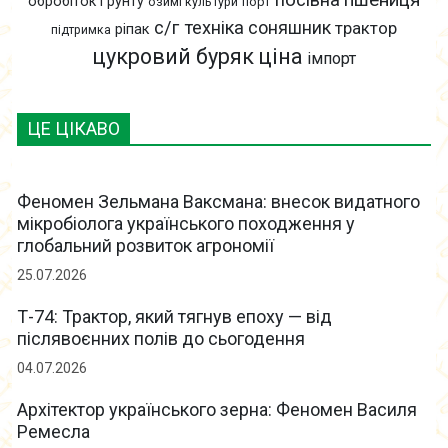
посівна
обробіток ґрунту
озимі культури
порт
с/г техніка
соняшник
трактор
ріпак
підтримка
цукровий буряк
ціна
імпорт
ЦЕ ЦІКАВО
Феномен Зельмана Ваксмана: внесок видатного
мікробіолога українського походження у
глобальний розвиток агрономії
25.07.2026
Т-74: Трактор, який тягнув епоху — від
післявоєнних полів до сьогодення
04.07.2026
Архітектор українського зерна: Феномен Василя
Ремесла