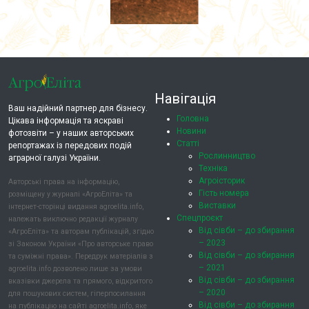
Навігація
Ваш надійний партнер для бізнесу.
Головна
Цікава інформація та яскраві
Новини
фотозвіти – у наших авторських
Статті
репортажах із передових подій
Рослинництво
аграрної галузі України.
Техніка
Агроісторик
Авторські права на інформацію,
Гість номера
розміщену у журналі «АгроЕліта» та
Виставки
інтернет-сторінці видання agroelita.info,
Спецпроєкт
належать виключно редакції журналу
Від сівби – до збирання
«АгроЕліта» та авторам публікацій, згідно
– 2023
зі Законом України «Про авторське право
Від сівби – до збирання
та суміжні права». Передрук матеріалів з
– 2021
agroelita.info дозволено лише за умови
Від сівби – до збирання
вказівки джерела та прямого, відкритого
– 2020
для пошукових систем, гіперпосилання
Від сівби – до збирання
на публікацію на сайті agroelita.info, яке