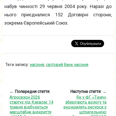
набув чинності 29 червня 2004 року. Наразі до
нього приєдналися 152 Договірні сторони,
зокрема Європейський Союз.
Теги запису:
насіння
,
світовий банк насіння
← Попередня стаття:
Наступна стаття: →
Агросезон 2026
Як у ФГ «Тікич»
стартує під Києвом: 14
зберігають вологу та
травня відбудеться
економлять ресурси з
масштабне відкриття
штригельною