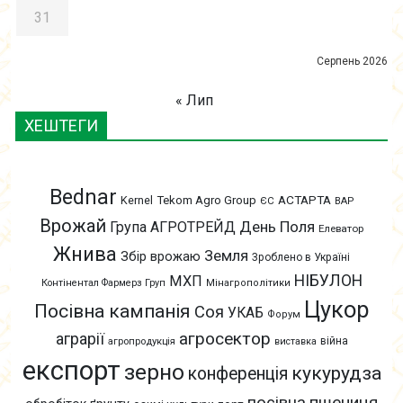
31
Серпень 2026
« Лип
ХЕШТЕГИ
Bednar
АСТАРТА
Kernel
Tekom Agro Group
ЄС
ВАР
Врожай
День Поля
Група АГРОТРЕЙД
Елеватор
Жнива
Земля
Збір врожаю
Зроблено в Україні
НІБУЛОН
МХП
Контінентал Фармерз Груп
Мінагрополітики
Цукор
Посівна кампанія
Соя
УКАБ
Форум
агросектор
аграрії
війна
агропродукція
виставка
експорт
зерно
кукурудза
конференція
пшениця