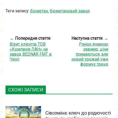
Теги запису:
біометан
,
біометановий завод
← Попередня стаття:
Наступна стаття: →
Візит клієнтів ТОВ
Ринок ячменю
«Компанія ЛАН» на
завмер: ціни
завод BEDNAR FMT в
тримаються, але
Чехії
новий урожай уже
формує тренд
СХОЖІ ЗАПИСИ
Сівозміна: ключ до родючості