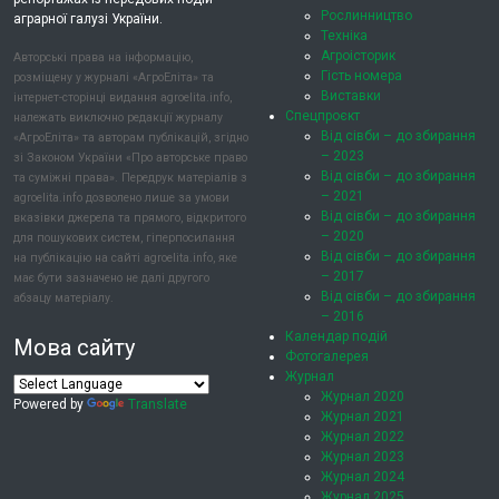
Рослинництво
аграрної галузі України.
Техніка
Агроісторик
Авторські права на інформацію,
Гість номера
розміщену у журналі «АгроЕліта» та
Виставки
інтернет-сторінці видання agroelita.info,
Спецпроєкт
належать виключно редакції журналу
Від сівби – до збирання
«АгроЕліта» та авторам публікацій, згідно
– 2023
зі Законом України «Про авторське право
Від сівби – до збирання
та суміжні права». Передрук матеріалів з
– 2021
agroelita.info дозволено лише за умови
Від сівби – до збирання
вказівки джерела та прямого, відкритого
– 2020
для пошукових систем, гіперпосилання
Від сівби – до збирання
на публікацію на сайті agroelita.info, яке
– 2017
має бути зазначено не далі другого
Від сівби – до збирання
абзацу матеріалу.
– 2016
Календар подій
Мова сайту
Фотогалерея
Журнал
Журнал 2020
Powered by
Translate
Журнал 2021
Журнал 2022
Журнал 2023
Журнал 2024
Журнал 2025