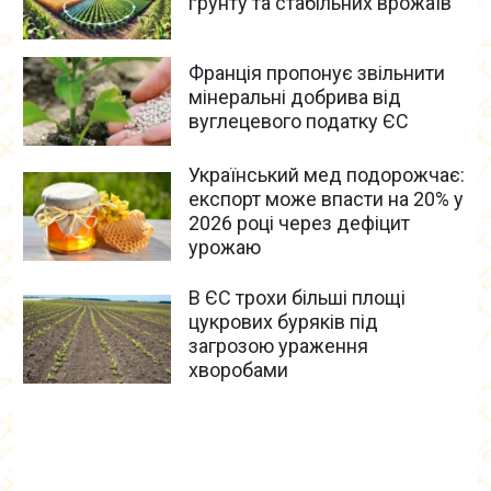
ґрунту та стабільних врожаїв
Франція пропонує звільнити
мінеральні добрива від
вуглецевого податку ЄС
Український мед подорожчає:
експорт може впасти на 20% у
2026 році через дефіцит
урожаю
В ЄС трохи більші площі
цукрових буряків під
загрозою ураження
хворобами