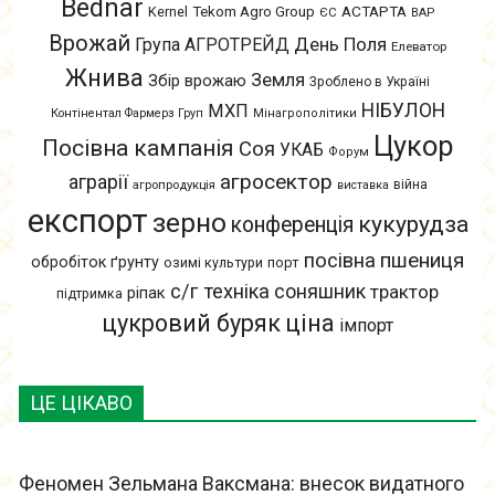
Bednar
АСТАРТА
Kernel
Tekom Agro Group
ЄС
ВАР
Врожай
День Поля
Група АГРОТРЕЙД
Елеватор
Жнива
Земля
Збір врожаю
Зроблено в Україні
НІБУЛОН
МХП
Контінентал Фармерз Груп
Мінагрополітики
Цукор
Посівна кампанія
Соя
УКАБ
Форум
агросектор
аграрії
війна
агропродукція
виставка
експорт
зерно
кукурудза
конференція
пшениця
посівна
обробіток ґрунту
озимі культури
порт
с/г техніка
соняшник
трактор
ріпак
підтримка
цукровий буряк
ціна
імпорт
ЦЕ ЦІКАВО
Феномен Зельмана Ваксмана: внесок видатного