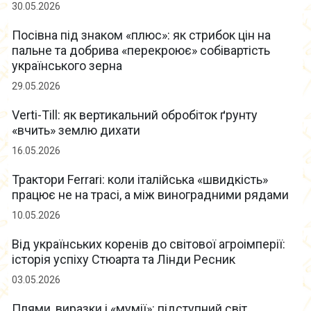
30.05.2026
Посівна під знаком «плюс»: як стрибок цін на
пальне та добрива «перекроює» собівартість
українського зерна
29.05.2026
Verti-Till: як вертикальний обробіток ґрунту
«вчить» землю дихати
16.05.2026
Трактори Ferrari: коли італійська «швидкість»
працює не на трасі, а між виноградними рядами
10.05.2026
Від українських коренів до світової агроімперії:
історія успіху Стюарта та Лінди Ресник
03.05.2026
Плями, виразки і «мумії»: підступний світ