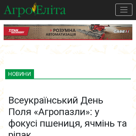
НОВИНИ
Всеукраїнський День
Поля «Агропазли»: у
фокусі пшениця, ячмінь та
ріпак