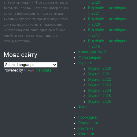
– 2023
зі Законом України «Про авторське право
Від сівби – до збирання
та суміжні права». Передрук матеріалів з
– 2021
agroelita.info дозволено лише за умови
Від сівби – до збирання
вказівки джерела та прямого, відкритого
– 2020
для пошукових систем, гіперпосилання
Від сівби – до збирання
на публікацію на сайті agroelita.info, яке
– 2017
має бути зазначено не далі другого
Від сівби – до збирання
абзацу матеріалу.
– 2016
Календар подій
Мова сайту
Фотогалерея
Журнал
Журнал 2020
Powered by
Translate
Журнал 2021
Журнал 2022
Журнал 2023
Журнал 2024
Журнал 2025
Журнал 2026
Архів
Про журнал
Передплата
Реклама
Контакти