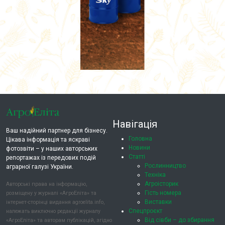
Навігація
Ваш надійний партнер для бізнесу.
Головна
Цікава інформація та яскраві
Новини
фотозвіти – у наших авторських
Статті
репортажах із передових подій
Рослинництво
аграрної галузі України.
Техніка
Агроісторик
Авторські права на інформацію,
Гість номера
розміщену у журналі «АгроЕліта» та
Виставки
інтернет-сторінці видання agroelita.info,
Спецпроєкт
належать виключно редакції журналу
Від сівби – до збирання
«АгроЕліта» та авторам публікацій, згідно