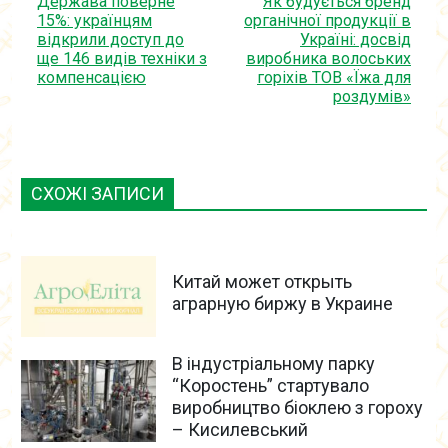
Держава поверне
Як будується бренд
15%: українцям
органічної продукції в
відкрили доступ до
Україні: досвід
ще 146 видів техніки з
виробника волоських
компенсацією
горіхів ТОВ «Їжа для
роздумів»
СХОЖІ ЗАПИСИ
Китай может открыть
аграрную биржу в Украине
В індустріальному парку
“Коростень” стартувало
виробництво біоклею з гороху
– Кисилевський