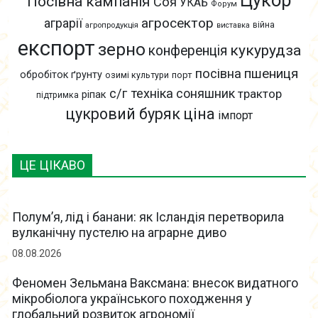
Посівна кампанія
Соя
УКАБ
Форум
агросектор
аграрії
війна
агропродукція
виставка
експорт
зерно
кукурудза
конференція
пшениця
посівна
обробіток ґрунту
озимі культури
порт
с/г техніка
соняшник
трактор
ріпак
підтримка
цукровий буряк
ціна
імпорт
ЦЕ ЦІКАВО
Полум’я, лід і банани: як Ісландія перетворила
вулканічну пустелю на аграрне диво
08.08.2026
Феномен Зельмана Ваксмана: внесок видатного
мікробіолога українського походження у
глобальний розвиток агрономії