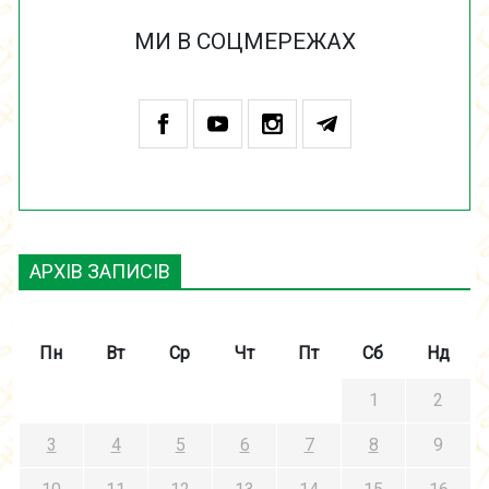
МИ В СОЦМЕРЕЖАХ
АРХІВ ЗАПИСІВ
Пн
Вт
Ср
Чт
Пт
Сб
Нд
1
2
3
4
5
6
7
8
9