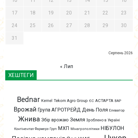
10
11
12
13
14
15
16
17
18
19
20
21
22
23
24
25
26
27
28
29
30
31
Серпень 2026
« Лип
ХЕШТЕГИ
Bednar
АСТАРТА
Kernel
Tekom Agro Group
ЄС
ВАР
Врожай
День Поля
Група АГРОТРЕЙД
Елеватор
Жнива
Земля
Збір врожаю
Зроблено в Україні
НІБУЛОН
МХП
Контінентал Фармерз Груп
Мінагрополітики
Цукор