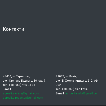
Контакти
46400, м. Тернопіль,
79037, м. Львів,
вул. Степана Будного, 36, оф. 9
вул. Б. Хмельницького, 212, оф.
тел. +38 (067) 986 24 74
302
E-mail:
тел. +38 (063) 947 1234
agroelita.office@gmail.com
E-mail:
agroelita.info@gmail.com
agroelita.redactor@gmail.com