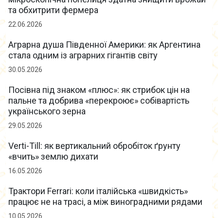
та обхитрити фермера
22.06.2026
Аграрна душа Південної Америки: як Аргентина
стала одним із аграрних гігантів світу
30.05.2026
Посівна під знаком «плюс»: як стрибок цін на
пальне та добрива «перекроює» собівартість
українського зерна
29.05.2026
Verti-Till: як вертикальний обробіток ґрунту
«вчить» землю дихати
16.05.2026
Трактори Ferrari: коли італійська «швидкість»
працює не на трасі, а між виноградними рядами
10.05.2026