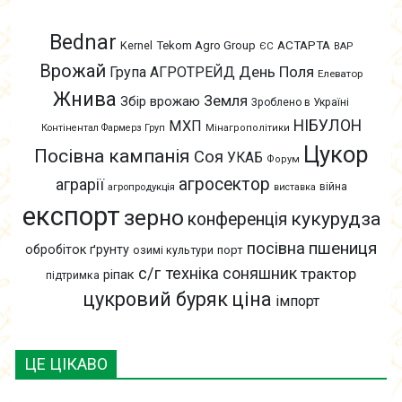
Bednar
АСТАРТА
Kernel
Tekom Agro Group
ЄС
ВАР
Врожай
День Поля
Група АГРОТРЕЙД
Елеватор
Жнива
Земля
Збір врожаю
Зроблено в Україні
НІБУЛОН
МХП
Контінентал Фармерз Груп
Мінагрополітики
Цукор
Посівна кампанія
Соя
УКАБ
Форум
агросектор
аграрії
війна
агропродукція
виставка
експорт
зерно
кукурудза
конференція
пшениця
посівна
обробіток ґрунту
озимі культури
порт
с/г техніка
соняшник
трактор
ріпак
підтримка
цукровий буряк
ціна
імпорт
ЦЕ ЦІКАВО