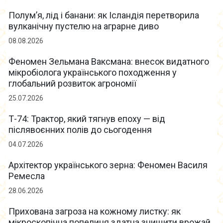
Полум’я, лід і банани: як Ісландія перетворила
вулканічну пустелю на аграрне диво
08.08.2026
Феномен Зельмана Ваксмана: внесок видатного
мікробіолога українського походження у
глобальний розвиток агрономії
25.07.2026
Т-74: Трактор, який тягнув епоху — від
післявоєнних полів до сьогодення
04.07.2026
Архітектор українського зерна: Феномен Василя
Ремесла
28.06.2026
Прихована загроза на кожному листку: як
мікроскопічна попелиця здатна знищити врожай