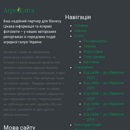
Навігація
Ваш надійний партнер для бізнесу.
Головна
Цікава інформація та яскраві
Новини
фотозвіти – у наших авторських
Статті
репортажах із передових подій
Рослинництво
аграрної галузі України.
Техніка
Агроісторик
Авторські права на інформацію,
Гість номера
розміщену у журналі «АгроЕліта» та
Виставки
інтернет-сторінці видання agroelita.info,
Спецпроєкт
належать виключно редакції журналу
Від сівби – до збирання
«АгроЕліта» та авторам публікацій, згідно
– 2023
зі Законом України «Про авторське право
Від сівби – до збирання
та суміжні права». Передрук матеріалів з
– 2021
agroelita.info дозволено лише за умови
Від сівби – до збирання
вказівки джерела та прямого, відкритого
– 2020
для пошукових систем, гіперпосилання
Від сівби – до збирання
на публікацію на сайті agroelita.info, яке
– 2017
має бути зазначено не далі другого
Від сівби – до збирання
абзацу матеріалу.
– 2016
Календар подій
Мова сайту