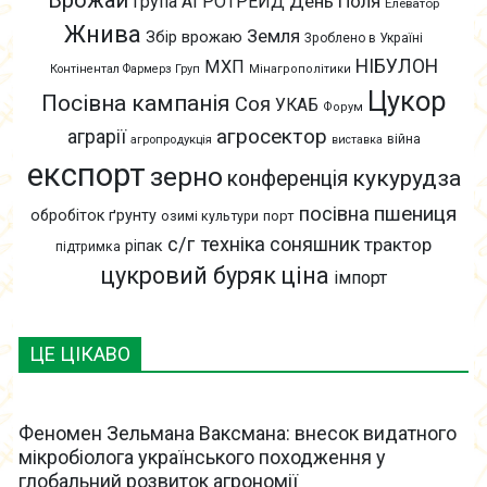
Врожай
День Поля
Група АГРОТРЕЙД
Елеватор
Жнива
Земля
Збір врожаю
Зроблено в Україні
НІБУЛОН
МХП
Контінентал Фармерз Груп
Мінагрополітики
Цукор
Посівна кампанія
Соя
УКАБ
Форум
агросектор
аграрії
війна
агропродукція
виставка
експорт
зерно
кукурудза
конференція
пшениця
посівна
обробіток ґрунту
озимі культури
порт
с/г техніка
соняшник
трактор
ріпак
підтримка
цукровий буряк
ціна
імпорт
ЦЕ ЦІКАВО
Феномен Зельмана Ваксмана: внесок видатного
мікробіолога українського походження у
глобальний розвиток агрономії