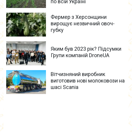
по всій Україні
Фермер з Херсонщини
вирощує незвичний овоч-
губку
Яким був 2023 рік? Підсумки
Групи компаній DroneUA
Вітчизняний виробник
виготовив нові молоковози на
шасі Scania