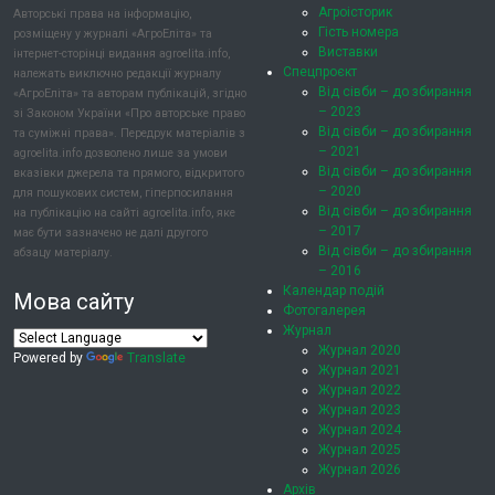
Агроісторик
Авторські права на інформацію,
Гість номера
розміщену у журналі «АгроЕліта» та
Виставки
інтернет-сторінці видання agroelita.info,
Спецпроєкт
належать виключно редакції журналу
Від сівби – до збирання
«АгроЕліта» та авторам публікацій, згідно
– 2023
зі Законом України «Про авторське право
Від сівби – до збирання
та суміжні права». Передрук матеріалів з
– 2021
agroelita.info дозволено лише за умови
Від сівби – до збирання
вказівки джерела та прямого, відкритого
– 2020
для пошукових систем, гіперпосилання
Від сівби – до збирання
на публікацію на сайті agroelita.info, яке
– 2017
має бути зазначено не далі другого
Від сівби – до збирання
абзацу матеріалу.
– 2016
Календар подій
Мова сайту
Фотогалерея
Журнал
Журнал 2020
Powered by
Translate
Журнал 2021
Журнал 2022
Журнал 2023
Журнал 2024
Журнал 2025
Журнал 2026
Архів