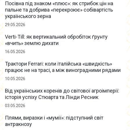
Посівна під знаком «плюс»: як стрибок цін на
пальне та добрива «перекроює» собівартість
українського зерна
29.05.2026
Verti-Till: як вертикальний обробіток ґрунту
«вчить» землю дихати
16.05.2026
Трактори Ferrari: коли італійська «швидкість»
працює не на трасі, а між виноградними рядами
10.05.2026
Від українських коренів до світової агроімперії:
історія успіху Стюарта та Лінди Ресник
03.05.2026
Плями, виразки і «мумії»: підступний світ
антракнозу