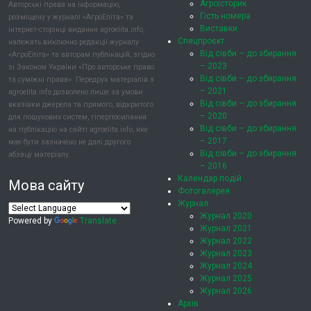
Агроісторик
Авторські права на інформацію,
Гість номера
розміщену у журналі «АгроЕліта» та
Виставки
інтернет-сторінці видання agroelita.info,
Спецпроєкт
належать виключно редакції журналу
Від сівби – до збирання
«АгроЕліта» та авторам публікацій, згідно
– 2023
зі Законом України «Про авторське право
Від сівби – до збирання
та суміжні права». Передрук матеріалів з
– 2021
agroelita.info дозволено лише за умови
Від сівби – до збирання
вказівки джерела та прямого, відкритого
– 2020
для пошукових систем, гіперпосилання
Від сівби – до збирання
на публікацію на сайті agroelita.info, яке
– 2017
має бути зазначено не далі другого
Від сівби – до збирання
абзацу матеріалу.
– 2016
Календар подій
Мова сайту
Фотогалерея
Журнал
Журнал 2020
Powered by
Translate
Журнал 2021
Журнал 2022
Журнал 2023
Журнал 2024
Журнал 2025
Журнал 2026
Архів