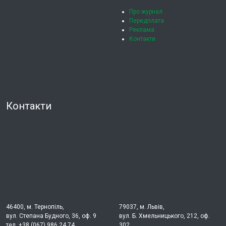
Про журнал
Передплата
Реклама
Контакти
Контакти
46400, м. Тернопіль,
79037, м. Львів,
вул. Степана Будного, 36, оф. 9
вул. Б. Хмельницького, 212, оф.
тел. +38 (067) 986 24 74
302