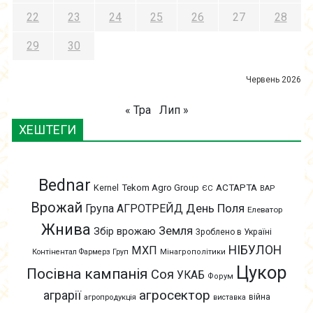
22
23
24
25
26
27
28
29
30
Червень 2026
« Тра
Лип »
ХЕШТЕГИ
Bednar
АСТАРТА
Kernel
Tekom Agro Group
ЄС
ВАР
Врожай
День Поля
Група АГРОТРЕЙД
Елеватор
Жнива
Земля
Збір врожаю
Зроблено в Україні
НІБУЛОН
МХП
Контінентал Фармерз Груп
Мінагрополітики
Цукор
Посівна кампанія
Соя
УКАБ
Форум
агросектор
аграрії
війна
агропродукція
виставка