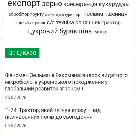
експорт
зерно
кукурудза
конференція
пшениця
посівна
обробіток ґрунту
озимі культури
порт
с/г техніка
соняшник
трактор
ріпак
підтримка
цукровий буряк
ціна
імпорт
ЦЕ ЦІКАВО
Феномен Зельмана Ваксмана: внесок видатного
мікробіолога українського походження у
глобальний розвиток агрономії
25.07.2026
Т-74: Трактор, який тягнув епоху — від
післявоєнних полів до сьогодення
04.07.2026