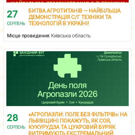
БИТВА АГРОТИТАНІВ — НАЙБІЛЬША
27
ДЕМОНСТРАЦІЯ С/Г ТЕХНІКИ ТА
ТЕХНОЛОГІЙ В УКРАЇНІ!
СЕРПЕНЬ
Місце проведення:
Київська область
«АГРОПАЗЛИ: ПОЛЕ БЕЗ ФІЛЬТРІВ»: НА
28
ЛЬВІВЩИНІ ПОКАЖУТЬ, ЯК СОЯ,
КУКУРУДЗА ТА ЦУКРОВИЙ БУРЯК
СЕРПЕНЬ
ВИТРИМУЮТЬ ЕКСТРЕМАЛЬНИЙ