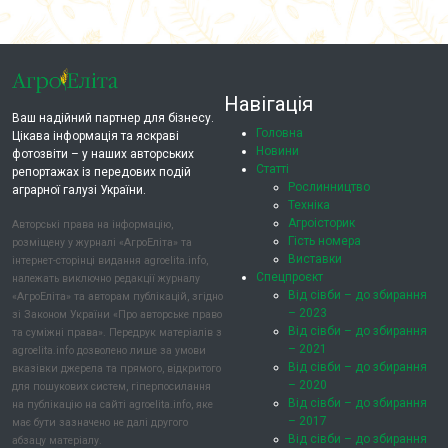
Навігація
Ваш надійний партнер для бізнесу.
Головна
Цікава інформація та яскраві
Новини
фотозвіти – у наших авторських
Статті
репортажах із передових подій
Рослинництво
аграрної галузі України.
Техніка
Агроісторик
Авторські права на інформацію,
Гість номера
розміщену у журналі «АгроЕліта» та
Виставки
інтернет-сторінці видання agroelita.info,
Спецпроєкт
належать виключно редакції журналу
Від сівби – до збирання
«АгроЕліта» та авторам публікацій, згідно
– 2023
зі Законом України «Про авторське право
Від сівби – до збирання
та суміжні права». Передрук матеріалів з
– 2021
agroelita.info дозволено лише за умови
Від сівби – до збирання
вказівки джерела та прямого, відкритого
– 2020
для пошукових систем, гіперпосилання
Від сівби – до збирання
на публікацію на сайті agroelita.info, яке
– 2017
має бути зазначено не далі другого
Від сівби – до збирання
абзацу матеріалу.