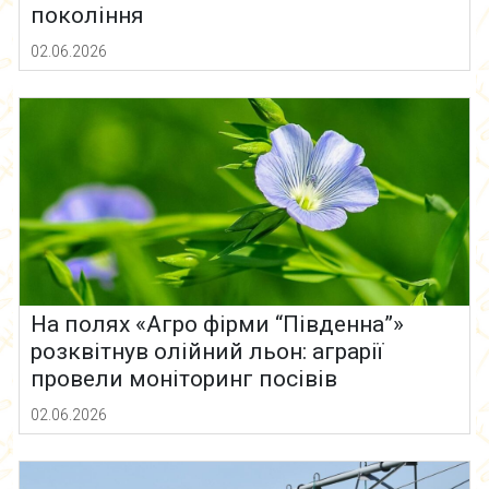
покоління
02.06.2026
На полях «Агро фірми “Південна”»
розквітнув олійний льон: аграрії
провели моніторинг посівів
02.06.2026