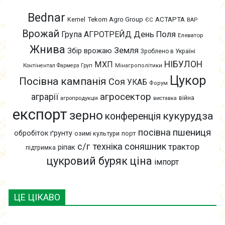
Bednar
АСТАРТА
Kernel
Tekom Agro Group
ЄС
ВАР
Врожай
День Поля
Група АГРОТРЕЙД
Елеватор
Жнива
Земля
Збір врожаю
Зроблено в Україні
НІБУЛОН
МХП
Контінентал Фармерз Груп
Мінагрополітики
Цукор
Посівна кампанія
Соя
УКАБ
Форум
агросектор
аграрії
війна
агропродукція
виставка
експорт
зерно
кукурудза
конференція
пшениця
посівна
обробіток ґрунту
озимі культури
порт
с/г техніка
соняшник
трактор
ріпак
підтримка
цукровий буряк
ціна
імпорт
ЦЕ ЦІКАВО