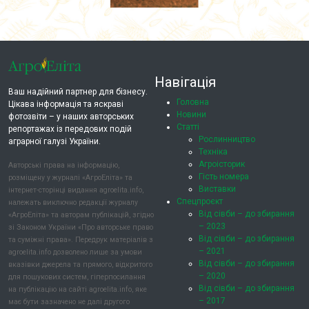
Навігація
Ваш надійний партнер для бізнесу.
Головна
Цікава інформація та яскраві
Новини
фотозвіти – у наших авторських
Статті
репортажах із передових подій
Рослинництво
аграрної галузі України.
Техніка
Агроісторик
Авторські права на інформацію,
Гість номера
розміщену у журналі «АгроЕліта» та
Виставки
інтернет-сторінці видання agroelita.info,
Спецпроєкт
належать виключно редакції журналу
Від сівби – до збирання
«АгроЕліта» та авторам публікацій, згідно
– 2023
зі Законом України «Про авторське право
Від сівби – до збирання
та суміжні права». Передрук матеріалів з
– 2021
agroelita.info дозволено лише за умови
Від сівби – до збирання
вказівки джерела та прямого, відкритого
– 2020
для пошукових систем, гіперпосилання
Від сівби – до збирання
на публікацію на сайті agroelita.info, яке
– 2017
має бути зазначено не далі другого