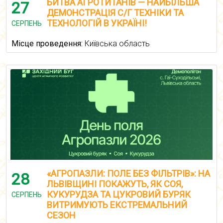
БИТВА АГРОТИТАНІВ — НАЙБІЛЬША
27
ДЕМОНСТРАЦІЯ С/Г ТЕХНІКИ ТА
ТЕХНОЛОГІЙ В УКРАЇНІ!
СЕРПЕНЬ
Місце проведення:
Київська область
«АГРОПАЗЛИ: ПОЛЕ БЕЗ ФІЛЬТРІВ»: НА
28
ЛЬВІВЩИНІ ПОКАЖУТЬ, ЯК СОЯ,
КУКУРУДЗА ТА ЦУКРОВИЙ БУРЯК
СЕРПЕНЬ
ВИТРИМУЮТЬ ЕКСТРЕМАЛЬНИЙ
СЕЗОН