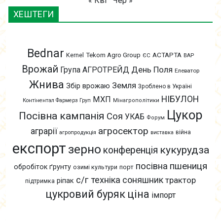
« Кві
Чер »
ХЕШТЕГИ
Bednar
АСТАРТА
Kernel
Tekom Agro Group
ЄС
ВАР
Врожай
День Поля
Група АГРОТРЕЙД
Елеватор
Жнива
Земля
Збір врожаю
Зроблено в Україні
НІБУЛОН
МХП
Контінентал Фармерз Груп
Мінагрополітики
Цукор
Посівна кампанія
Соя
УКАБ
Форум
агросектор
аграрії
війна
агропродукція
виставка
експорт
зерно
кукурудза
конференція
пшениця
посівна
обробіток ґрунту
озимі культури
порт
с/г техніка
соняшник
трактор
ріпак
підтримка
цукровий буряк
ціна
імпорт