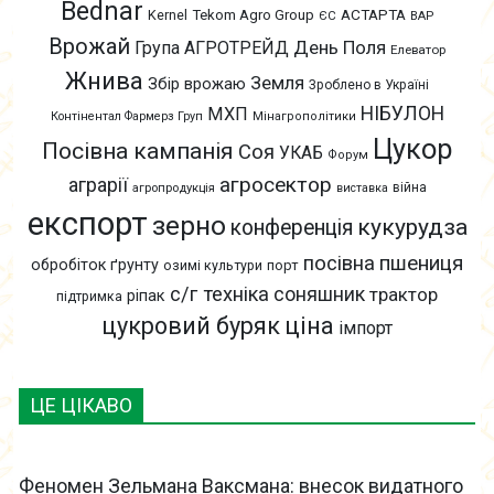
Bednar
АСТАРТА
Kernel
Tekom Agro Group
ЄС
ВАР
Врожай
День Поля
Група АГРОТРЕЙД
Елеватор
Жнива
Земля
Збір врожаю
Зроблено в Україні
НІБУЛОН
МХП
Контінентал Фармерз Груп
Мінагрополітики
Цукор
Посівна кампанія
Соя
УКАБ
Форум
агросектор
аграрії
війна
агропродукція
виставка
експорт
зерно
кукурудза
конференція
пшениця
посівна
обробіток ґрунту
озимі культури
порт
с/г техніка
соняшник
трактор
ріпак
підтримка
цукровий буряк
ціна
імпорт
ЦЕ ЦІКАВО
Феномен Зельмана Ваксмана: внесок видатного