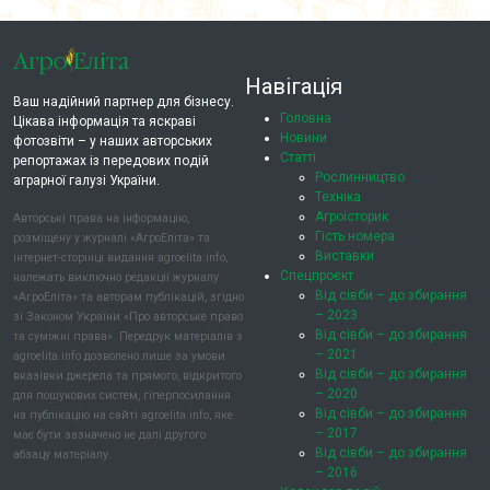
Навігація
Ваш надійний партнер для бізнесу.
Головна
Цікава інформація та яскраві
Новини
фотозвіти – у наших авторських
Статті
репортажах із передових подій
Рослинництво
аграрної галузі України.
Техніка
Агроісторик
Авторські права на інформацію,
Гість номера
розміщену у журналі «АгроЕліта» та
Виставки
інтернет-сторінці видання agroelita.info,
Спецпроєкт
належать виключно редакції журналу
Від сівби – до збирання
«АгроЕліта» та авторам публікацій, згідно
– 2023
зі Законом України «Про авторське право
Від сівби – до збирання
та суміжні права». Передрук матеріалів з
– 2021
agroelita.info дозволено лише за умови
Від сівби – до збирання
вказівки джерела та прямого, відкритого
– 2020
для пошукових систем, гіперпосилання
Від сівби – до збирання
на публікацію на сайті agroelita.info, яке
– 2017
має бути зазначено не далі другого
Від сівби – до збирання
абзацу матеріалу.
– 2016