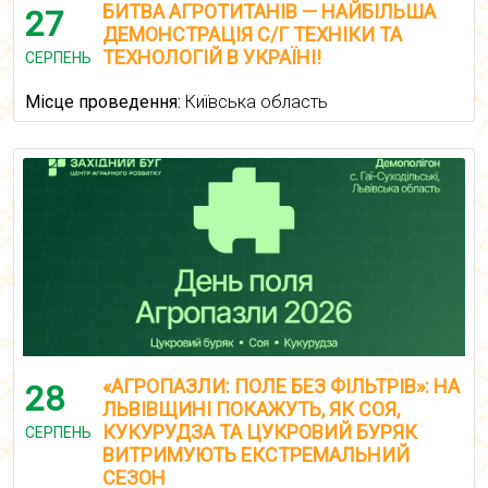
БИТВА АГРОТИТАНІВ — НАЙБІЛЬША
27
ДЕМОНСТРАЦІЯ С/Г ТЕХНІКИ ТА
ТЕХНОЛОГІЙ В УКРАЇНІ!
СЕРПЕНЬ
Місце проведення:
Київська область
«АГРОПАЗЛИ: ПОЛЕ БЕЗ ФІЛЬТРІВ»: НА
28
ЛЬВІВЩИНІ ПОКАЖУТЬ, ЯК СОЯ,
КУКУРУДЗА ТА ЦУКРОВИЙ БУРЯК
СЕРПЕНЬ
ВИТРИМУЮТЬ ЕКСТРЕМАЛЬНИЙ
СЕЗОН