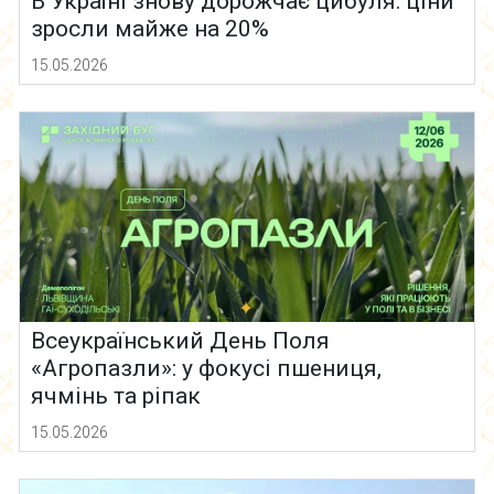
В Україні знову дорожчає цибуля: ціни
зросли майже на 20%
15.05.2026
Всеукраїнський День Поля
«Агропазли»: у фокусі пшениця,
ячмінь та ріпак
15.05.2026