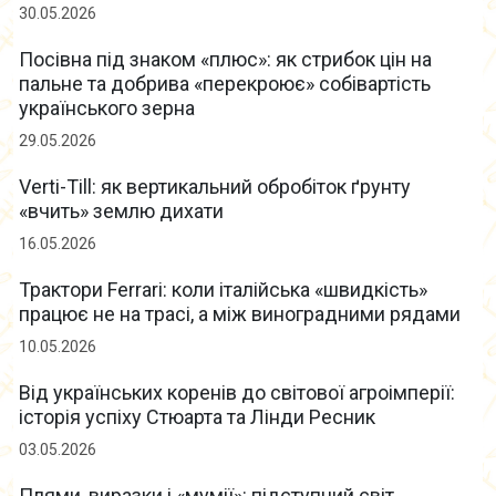
30.05.2026
Посівна під знаком «плюс»: як стрибок цін на
пальне та добрива «перекроює» собівартість
українського зерна
29.05.2026
Verti-Till: як вертикальний обробіток ґрунту
«вчить» землю дихати
16.05.2026
Трактори Ferrari: коли італійська «швидкість»
працює не на трасі, а між виноградними рядами
10.05.2026
Від українських коренів до світової агроімперії:
історія успіху Стюарта та Лінди Ресник
03.05.2026
Плями, виразки і «мумії»: підступний світ