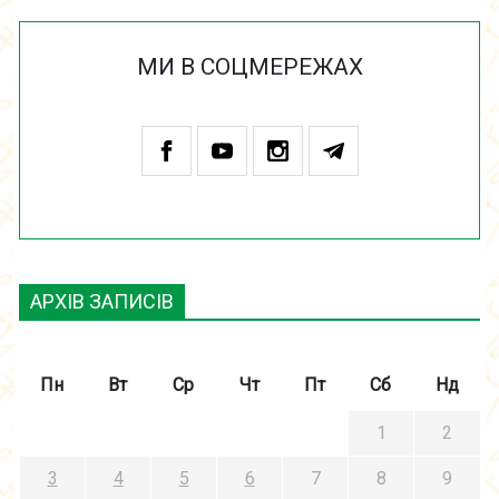
МИ В СОЦМЕРЕЖАХ
АРХІВ ЗАПИСІВ
Пн
Вт
Ср
Чт
Пт
Сб
Нд
1
2
3
4
5
6
7
8
9