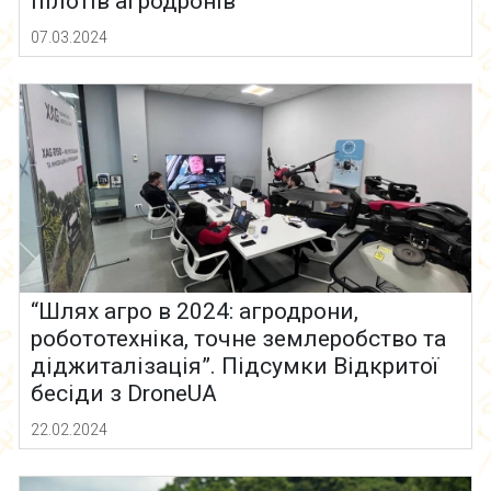
пілотів агродронів
07.03.2024
“Шлях агро в 2024: агродрони,
робототехніка, точне землеробство та
діджиталізація”. Підсумки Відкритої
бесіди з DroneUA
22.02.2024