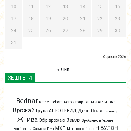
10
11
12
13
14
15
16
17
18
19
20
21
22
23
24
25
26
27
28
29
30
31
Серпень 2026
« Лип
ХЕШТЕГИ
Bednar
АСТАРТА
Kernel
Tekom Agro Group
ЄС
ВАР
Врожай
День Поля
Група АГРОТРЕЙД
Елеватор
Жнива
Земля
Збір врожаю
Зроблено в Україні
НІБУЛОН
МХП
Контінентал Фармерз Груп
Мінагрополітики