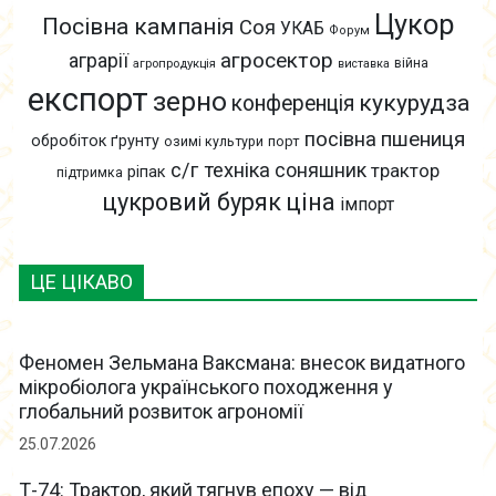
Цукор
Посівна кампанія
Соя
УКАБ
Форум
агросектор
аграрії
війна
агропродукція
виставка
експорт
зерно
кукурудза
конференція
пшениця
посівна
обробіток ґрунту
озимі культури
порт
с/г техніка
соняшник
трактор
ріпак
підтримка
цукровий буряк
ціна
імпорт
ЦЕ ЦІКАВО
Феномен Зельмана Ваксмана: внесок видатного
мікробіолога українського походження у
глобальний розвиток агрономії
25.07.2026
Т-74: Трактор, який тягнув епоху — від