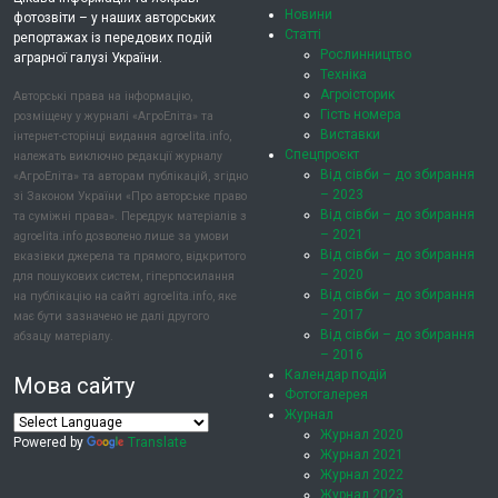
Новини
фотозвіти – у наших авторських
Статті
репортажах із передових подій
Рослинництво
аграрної галузі України.
Техніка
Агроісторик
Авторські права на інформацію,
Гість номера
розміщену у журналі «АгроЕліта» та
Виставки
інтернет-сторінці видання agroelita.info,
Спецпроєкт
належать виключно редакції журналу
Від сівби – до збирання
«АгроЕліта» та авторам публікацій, згідно
– 2023
зі Законом України «Про авторське право
Від сівби – до збирання
та суміжні права». Передрук матеріалів з
– 2021
agroelita.info дозволено лише за умови
Від сівби – до збирання
вказівки джерела та прямого, відкритого
– 2020
для пошукових систем, гіперпосилання
Від сівби – до збирання
на публікацію на сайті agroelita.info, яке
– 2017
має бути зазначено не далі другого
Від сівби – до збирання
абзацу матеріалу.
– 2016
Календар подій
Мова сайту
Фотогалерея
Журнал
Журнал 2020
Powered by
Translate
Журнал 2021
Журнал 2022
Журнал 2023